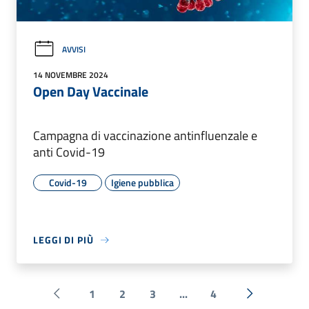
AVVISI
14 NOVEMBRE 2024
Open Day Vaccinale
Campagna di vaccinazione antinfluenzale e
anti Covid-19
Covid-19
Igiene pubblica
LEGGI DI PIÙ
1
2
3
...
4
Pagina precedente
Successiva 