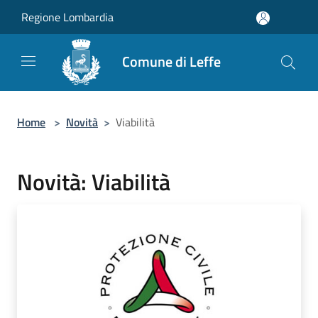
Salta al contenuto principale
Regione Lombardia
Comune di Leffe
Home
>
Novità
>
Viabilità
Novità: Viabilità