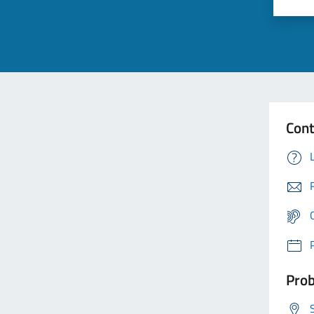
Cont
Prob