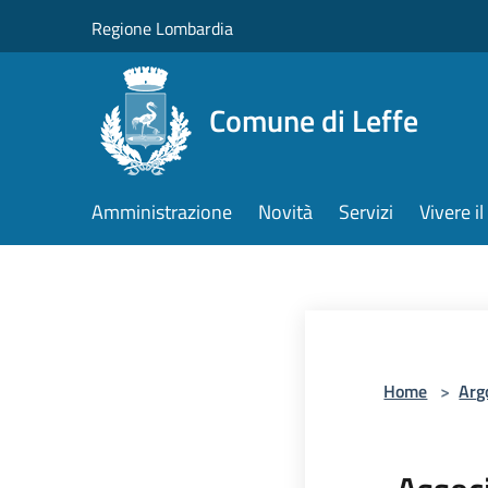
Salta al contenuto principale
Regione Lombardia
Comune di Leffe
Amministrazione
Novità
Servizi
Vivere 
Home
>
Arg