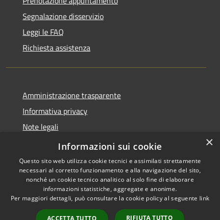
Prenotazione appuntamento
Segnalazione disservizio
Leggi le FAQ
Richiesta assistenza
Amministrazione trasparente
Informativa privacy
Note legali
×
Dichiarazione di accessibilità
Informazioni sui cookie
Questo sito web utilizza cookie tecnici e assimilati strettamente
necessari al corretto funzionamento e alla navigazione del sito,
nonché un cookie tecnico analitico al solo fine di elaborare
informazioni statistiche, aggregate e anonime.
RSS
Copyright © 2026 • Comune di
Per maggiori dettagli, può consultare la cookie policy al seguente
link
Accessibilità
Leffe • Powered by
Privacy
Municipium
Accesso
•
RIFIUTA TUTTO
ACCETTA TUTTO