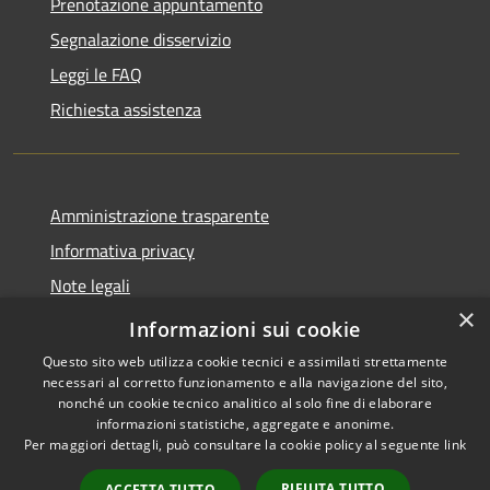
Prenotazione appuntamento
Segnalazione disservizio
Leggi le FAQ
Richiesta assistenza
Amministrazione trasparente
Informativa privacy
Note legali
×
Dichiarazione di accessibilità
Informazioni sui cookie
Questo sito web utilizza cookie tecnici e assimilati strettamente
necessari al corretto funzionamento e alla navigazione del sito,
nonché un cookie tecnico analitico al solo fine di elaborare
informazioni statistiche, aggregate e anonime.
RSS
Copyright © 2026 • Comune di
Per maggiori dettagli, può consultare la cookie policy al seguente
link
Accessibilità
Leffe • Powered by
Privacy
Municipium
Accesso
•
RIFIUTA TUTTO
ACCETTA TUTTO