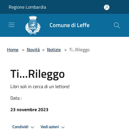
Salta al contenuto principale
Regione Lombardia
Comune di Leffe
Home
>
Novità
>
Notizie
>
Ti...Rileggo
Ti...Rileggo
Libri soli in cerca di un lettore!
Data :
23 novembre 2023
Condividi
Vedi azioni