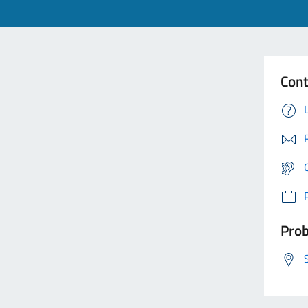
Cont
Prob