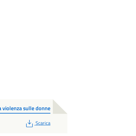
a violenza sulle donne
PDF
Scarica