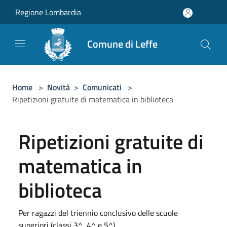
Salta al contenuto principale
Regione Lombardia
Comune di Leffe
Home
>
Novità
>
Comunicati
>
Ripetizioni gratuite di matematica in biblioteca
Ripetizioni gratuite di
matematica in
biblioteca
Per ragazzi del triennio conclusivo delle scuole
superiori (classi 3^, 4^ e 5^)