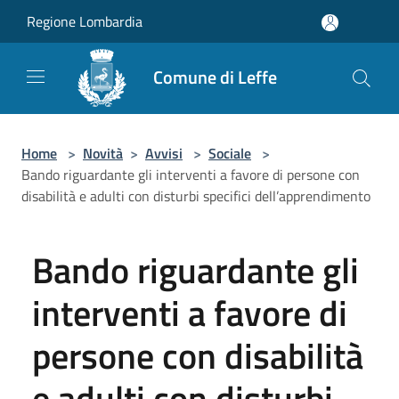
Salta al contenuto principale
Regione Lombardia
Comune di Leffe
Home
>
Novità
>
Avvisi
>
Sociale
>
Bando riguardante gli interventi a favore di persone con
disabilità e adulti con disturbi specifici dell’apprendimento
Bando riguardante gli
interventi a favore di
persone con disabilità
e adulti con disturbi