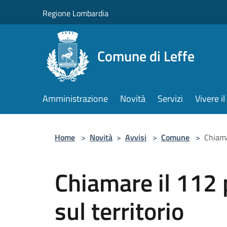
Salta al contenuto principale
Regione Lombardia
Comune di Leffe
Amministrazione
Novità
Servizi
Vivere 
Home
>
Novità
>
Avvisi
>
Comune
>
Chiama
Chiamare il 112 
sul territorio