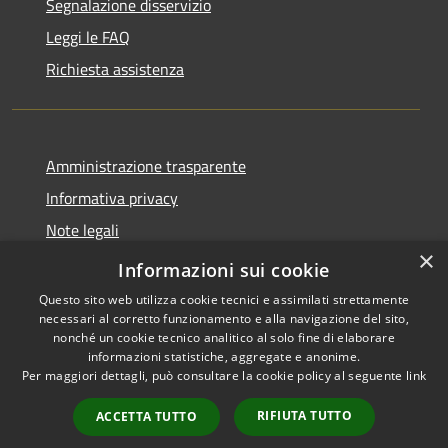
Segnalazione disservizio
Leggi le FAQ
Richiesta assistenza
Amministrazione trasparente
Informativa privacy
Note legali
×
Dichiarazione di accessibilità
Informazioni sui cookie
Questo sito web utilizza cookie tecnici e assimilati strettamente
necessari al corretto funzionamento e alla navigazione del sito,
nonché un cookie tecnico analitico al solo fine di elaborare
informazioni statistiche, aggregate e anonime.
RSS
Copyright © 2026 • Comune di
Per maggiori dettagli, può consultare la cookie policy al seguente
link
Accessibilità
Leffe • Powered by
Privacy
Municipium
Accesso
•
RIFIUTA TUTTO
ACCETTA TUTTO
Cookie
redazione