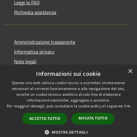
Leggi le FAQ
Richiesta assistenza
Amministrazione trasparente
Informativa privacy
Note legali
×
Dichiarazione di accessibilità
Informazioni sui cookie
Questo sito web utilizza cookie tecnici e assimilati strettamente
necessari al corretto funzionamento e alla navigazione del sito,
nonché un cookie tecnico analitico al solo fine di elaborare
informazioni statistiche, aggregate e anonime.
RSS
Copyright © 2026 • Comune di
Per maggiori dettagli, può consultare la cookie policy al seguente
link
Accessibilità
Leffe • Powered by
Privacy
Municipium
Accesso
•
RIFIUTA TUTTO
ACCETTA TUTTO
Cookie
redazione
Mappa del sito
MOSTRA DETTAGLI