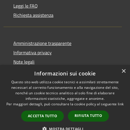
Leggi le FAQ
Richiesta assistenza
Amministrazione trasparente
Informativa privacy
Note legali
×
Dichiarazione di accessibilità
Informazioni sui cookie
Questo sito web utilizza cookie tecnici e assimilati strettamente
necessari al corretto funzionamento e alla navigazione del sito,
nonché un cookie tecnico analitico al solo fine di elaborare
informazioni statistiche, aggregate e anonime.
RSS
Copyright © 2026 • Comune di
Per maggiori dettagli, può consultare la cookie policy al seguente
link
Accessibilità
Leffe • Powered by
Privacy
Municipium
Accesso
•
RIFIUTA TUTTO
ACCETTA TUTTO
Cookie
redazione
Mappa del sito
MOSTRA DETTAGLI