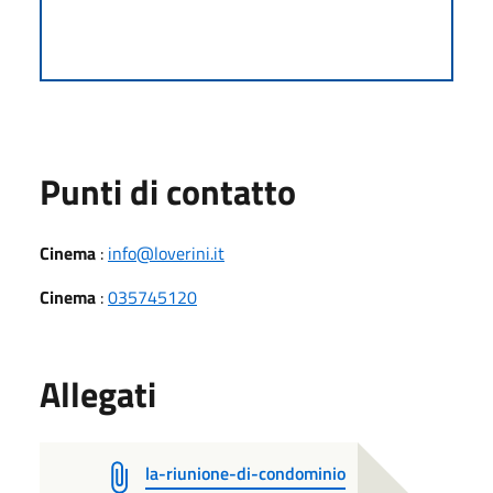
Punti di contatto
Cinema
:
info@loverini.it
Cinema
:
035745120
Allegati
la-riunione-di-condominio