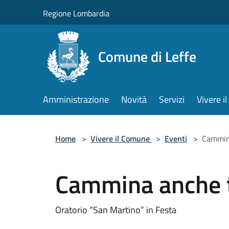
Salta al contenuto principale
Regione Lombardia
Comune di Leffe
Amministrazione
Novità
Servizi
Vivere 
Home
>
Vivere il Comune
>
Eventi
>
Cammina
Cammina anche tu
Oratorio “San Martino” in Festa