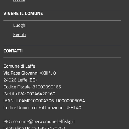
VIVERE IL COMUNE
Luoghi
Eventi
CONTATTI
Comune di Leffe
Via Papa Giovanni XXIII°, 8
24026 Leffe (BG),
Codice Fiscale: 81002090165
Partita IVA: 00246420160
IBAN: IT04M0100004306TU0000005054
Codice Univoco di Fatturazione: UFHL40
PEC: comune@pec.comune.leffe.bg.it
Centralino Unico: 035 7170700