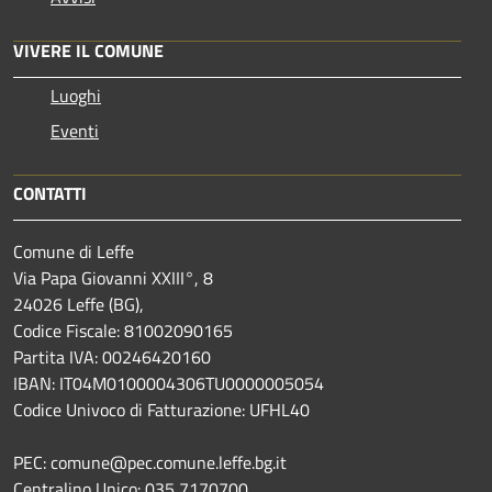
VIVERE IL COMUNE
Luoghi
Eventi
CONTATTI
Comune di Leffe
Via Papa Giovanni XXIII°, 8
24026 Leffe (BG),
Codice Fiscale: 81002090165
Partita IVA: 00246420160
IBAN: IT04M0100004306TU0000005054
Codice Univoco di Fatturazione: UFHL40
PEC: comune@pec.comune.leffe.bg.it
Centralino Unico: 035 7170700