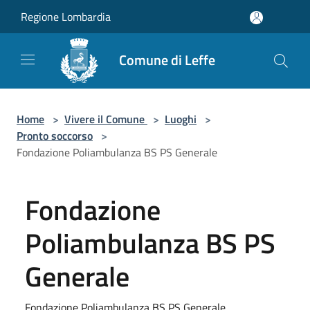
Salta al contenuto principale
Regione Lombardia
Comune di Leffe
Home
>
Vivere il Comune
>
Luoghi
>
Pronto soccorso
>
Fondazione Poliambulanza BS PS Generale
Fondazione
Poliambulanza BS PS
Generale
Fondazione Poliambulanza BS PS Generale