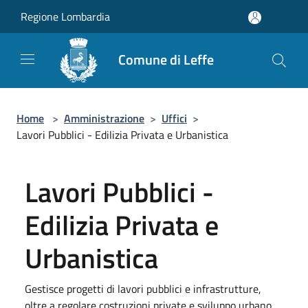
Salta al contenuto principale
Regione Lombardia
Comune di Leffe
Home
>
Amministrazione
>
Uffici
>
Lavori Pubblici - Edilizia Privata e Urbanistica
Lavori Pubblici -
Edilizia Privata e
Urbanistica
Gestisce progetti di lavori pubblici e infrastrutture,
oltre a regolare costruzioni private e sviluppo urbano,