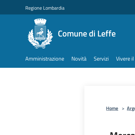
Salta al contenuto principale
Regione Lombardia
Comune di Leffe
Amministrazione
Novità
Servizi
Vivere 
Home
>
Arg