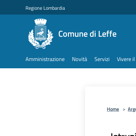
Salta al contenuto principale
Regione Lombardia
Comune di Leffe
Amministrazione
Novità
Servizi
Vivere 
Home
>
Arg