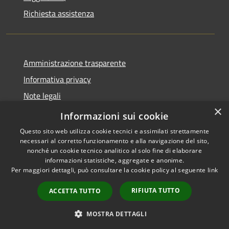
Richiesta assistenza
Amministrazione trasparente
Informativa privacy
Note legali
×
Dichiarazione di accessibilità
Informazioni sui cookie
Questo sito web utilizza cookie tecnici e assimilati strettamente
necessari al corretto funzionamento e alla navigazione del sito,
nonché un cookie tecnico analitico al solo fine di elaborare
informazioni statistiche, aggregate e anonime.
RSS
Copyright © 2026 • Comune di
Per maggiori dettagli, può consultare la cookie policy al seguente
link
Accessibilità
Leffe • Powered by
Privacy
Municipium
Accesso
•
RIFIUTA TUTTO
ACCETTA TUTTO
Cookie
redazione
Mappa del sito
MOSTRA DETTAGLI