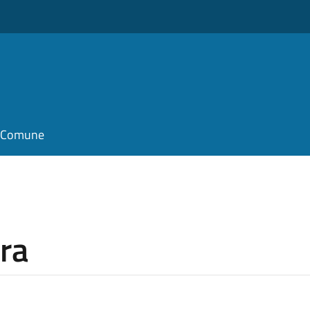
il Comune
ra