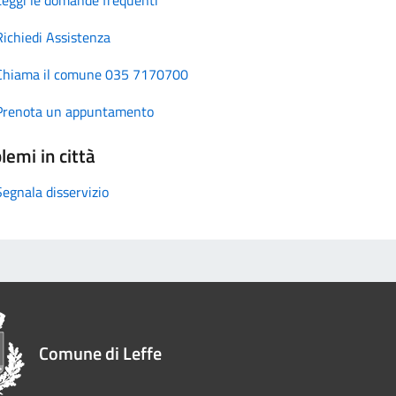
Richiedi Assistenza
Chiama il comune 035 7170700
Prenota un appuntamento
lemi in città
Segnala disservizio
Comune di Leffe