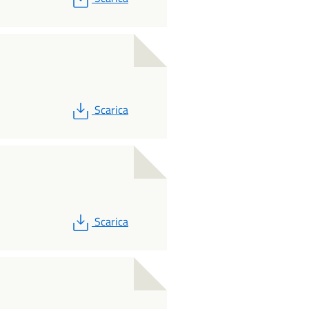
PDF
Scarica
PDF
Scarica