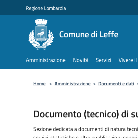
Salta al contenuto principale
Regione Lombardia
Comune di Leffe
Amministrazione
Novità
Servizi
Vivere 
Home
>
Amministrazione
>
Documenti e dati
Documento (tecnico) di 
Sezione dedicata a documenti di natura tecnica
servizi, statistiche e altre pubblicazioni gener