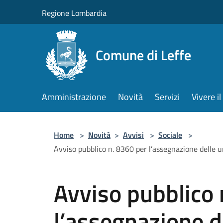
Salta al contenuto principale
Regione Lombardia
Comune di Leffe
Amministrazione
Novità
Servizi
Vivere 
Home
>
Novità
>
Avvisi
>
Sociale
>
Avviso pubblico n. 8360 per l’assegnazione delle uni
Avviso pubblico 
l’assegnazione de