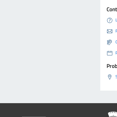
Cont
Prob