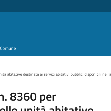
il Comune
tà abitative destinate ai servizi abitativi pubblici disponibili nell’
n. 8360 per
lle unità abitative