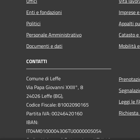
Uffici
Vita lavor
Enti e fondazioni
Imprese 
Politici
Appalti pu
Personale Amministrativo
Catasto e
Documenti e dati
Mobilità e
CONTATTI
Comune di Leffe
Prenotaz
Via Papa Giovanni XXIII°, 8
Segnalazi
24026 Leffe (BG),
Leggi le 
Codice Fiscale: 81002090165
Richiesta
Partita IVA: 00246420160
IBAN:
IT04M0100004306TU0000005054
Codice Univoco di Fatturazione: UFHL40