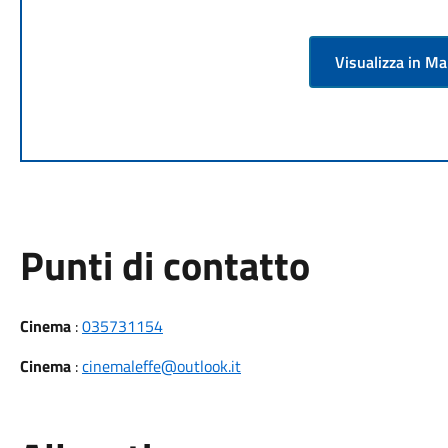
Visualizza in M
Punti di contatto
Cinema
:
035731154
Cinema
:
cinemaleffe@outlook.it