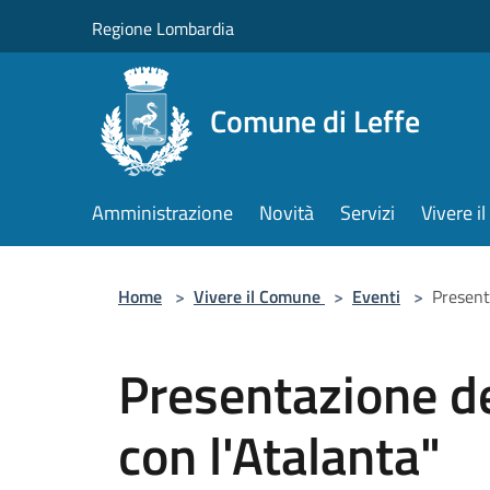
Salta al contenuto principale
Regione Lombardia
Comune di Leffe
Amministrazione
Novità
Servizi
Vivere 
Home
>
Vivere il Comune
>
Eventi
>
Presenta
Presentazione del
con l'Atalanta"