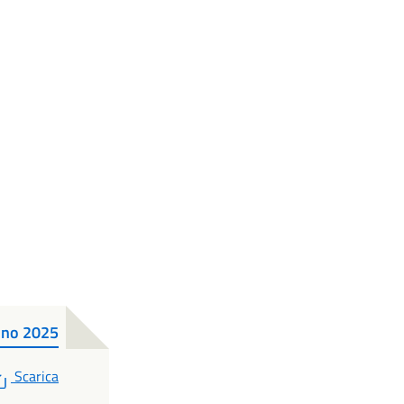
nno 2025
PDF
Scarica