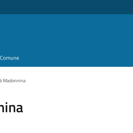
il Comune
tà Madonnina
nina