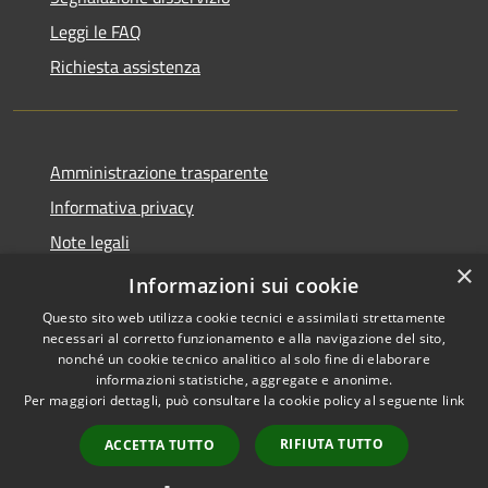
Leggi le FAQ
Richiesta assistenza
Amministrazione trasparente
Informativa privacy
Note legali
×
Dichiarazione di accessibilità
Informazioni sui cookie
Questo sito web utilizza cookie tecnici e assimilati strettamente
necessari al corretto funzionamento e alla navigazione del sito,
nonché un cookie tecnico analitico al solo fine di elaborare
informazioni statistiche, aggregate e anonime.
RSS
Copyright © 2026 • Comune di
Per maggiori dettagli, può consultare la cookie policy al seguente
link
Accessibilità
Leffe • Powered by
Privacy
Municipium
Accesso
•
RIFIUTA TUTTO
ACCETTA TUTTO
Cookie
redazione