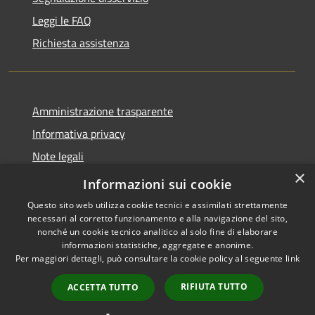
Leggi le FAQ
Richiesta assistenza
Amministrazione trasparente
Informativa privacy
Note legali
×
Dichiarazione di accessibilità
Informazioni sui cookie
Questo sito web utilizza cookie tecnici e assimilati strettamente
necessari al corretto funzionamento e alla navigazione del sito,
nonché un cookie tecnico analitico al solo fine di elaborare
informazioni statistiche, aggregate e anonime.
RSS
Copyright © 2026 • Comune di
Per maggiori dettagli, può consultare la cookie policy al seguente
link
Accessibilità
Leffe • Powered by
Privacy
Municipium
Accesso
•
RIFIUTA TUTTO
ACCETTA TUTTO
Cookie
redazione