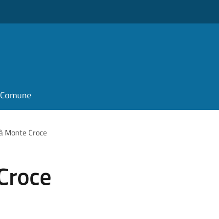
il Comune
tà Monte Croce
Croce