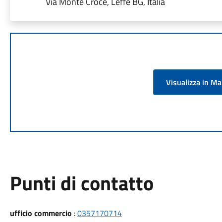
Via Monte Croce, Leffe BG, Italia
Visualizza in M
Punti di contatto
ufficio commercio
:
0357170714