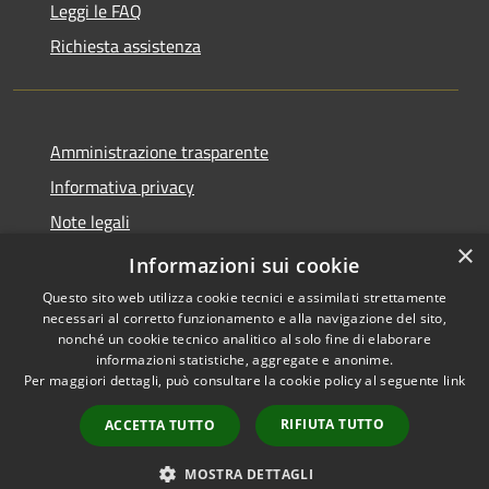
Leggi le FAQ
Richiesta assistenza
Amministrazione trasparente
Informativa privacy
Note legali
×
Dichiarazione di accessibilità
Informazioni sui cookie
Questo sito web utilizza cookie tecnici e assimilati strettamente
necessari al corretto funzionamento e alla navigazione del sito,
nonché un cookie tecnico analitico al solo fine di elaborare
informazioni statistiche, aggregate e anonime.
RSS
Copyright © 2026 • Comune di
Per maggiori dettagli, può consultare la cookie policy al seguente
link
Accessibilità
Leffe • Powered by
Privacy
Municipium
Accesso
•
RIFIUTA TUTTO
ACCETTA TUTTO
Cookie
redazione
Mappa del sito
MOSTRA DETTAGLI