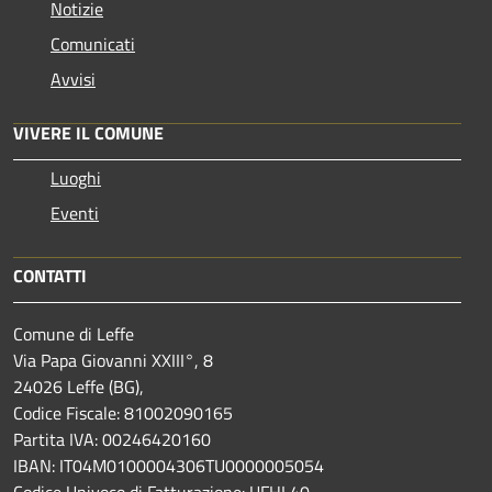
Notizie
Comunicati
Avvisi
VIVERE IL COMUNE
Luoghi
Eventi
CONTATTI
Comune di Leffe
Via Papa Giovanni XXIII°, 8
24026 Leffe (BG),
Codice Fiscale: 81002090165
Partita IVA: 00246420160
IBAN: IT04M0100004306TU0000005054
Codice Univoco di Fatturazione: UFHL40