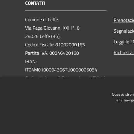
CONTATTI
Comune di Leffe
Prenotaz
Via Papa Giovanni XXIII°, 8
Segnalazi
24026 Leffe (BG),
Leggi le 
Codice Fiscale: 81002090165
Richiesta
Partita IVA: 00246420160
IBAN:
IT04M0100004306TU0000005054
Codice Univoco di Fatturazione: UFHL40
PEC: comune@pec.comune.leffe.bg.it
Questo sito 
Centralino Unico: 035 7170700
alla navig