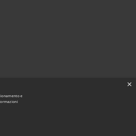
×
nzionamento e
nformazioni