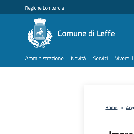
Salta al contenuto principale
Regione Lombardia
Comune di Leffe
Amministrazione
Novità
Servizi
Vivere 
Home
>
Arg