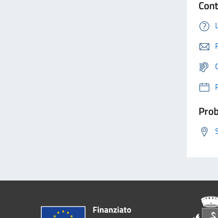
Cont
Prob