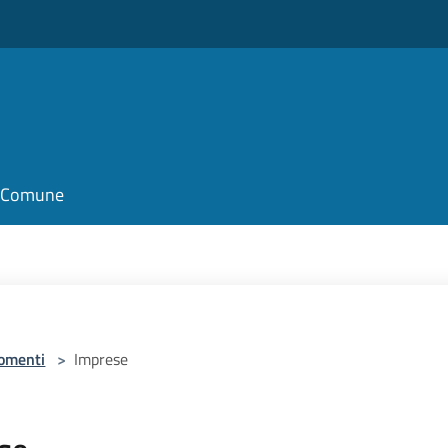
il Comune
omenti
>
Imprese