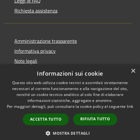
Leggi le FAQ
Richiesta assistenza
Amministrazione trasparente
Informativa privacy
Note legali
×
Dichiarazione di accessibilità
Informazioni sui cookie
Questo sito web utilizza cookie tecnici e assimilati strettamente
necessari al corretto funzionamento e alla navigazione del sito,
nonché un cookie tecnico analitico al solo fine di elaborare
informazioni statistiche, aggregate e anonime.
RSS
Copyright © 2026 • Comune di
Per maggiori dettagli, può consultare la cookie policy al seguente
link
Accessibilità
Leffe • Powered by
Privacy
Municipium
Accesso
•
RIFIUTA TUTTO
ACCETTA TUTTO
Cookie
redazione
Mappa del sito
MOSTRA DETTAGLI